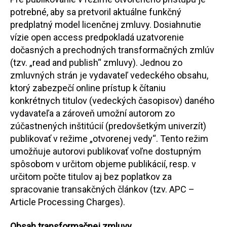
potrebné, aby sa pretvoril aktuálne funkčný
predplatný model licenčnej zmluvy. Dosiahnutie
vízie open access predpokladá uzatvorenie
dočasných a prechodných transformačných zmlúv
(tzv. „read and publish“ zmluvy). Jednou zo
zmluvných strán je vydavateľ vedeckého obsahu,
ktorý zabezpečí online prístup k čítaniu
konkrétnych titulov (vedeckých časopisov) daného
vydavateľa a zároveň umožní autorom zo
zúčastnených inštitúcií (predovšetkým univerzít)
publikovať v režime „otvorenej vedy“. Tento režim
umožňuje autorovi publikovať voľne dostupným
spôsobom v určitom objeme publikácií, resp. v
určitom počte titulov aj bez poplatkov za
spracovanie transakčných článkov (tzv. APC –
Article Processing Charges).
Obsah transformačnej zmluvy