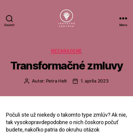
Search
Menu
Inovačné
centrum
Kategórie
NEZARADENÉ
Transformačné zmluvy
Autor:
Petra Helt
1. apríla 2023
Autor
Dátum
článku
článku
Počuli ste už niekedy o takomto type zmlúv? Ak nie,
tak vysokopravdepodobne o nich čoskoro počuť
budete, nakoľko patria do okruhu otázok