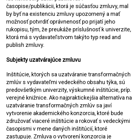
časopise/publikácii, ktorá je súčasťou zmluvy, mal
by byť na existenciu zmluvy upozornený a mať
možnosť potvrdiť oprávnenosť po prijatí jeho
rukopisu, tým, že preukáže príslušnosť k univerzite,
ktorá má s vydavateľstvom takýto typ read and
publish zmluvy.
Subjekty uzatvárajúce zmluvu
Inštitúcie, ktorých sa uzatváranie transformačných
zmlúv s vydavateľmi vedeckého obsahu týka, sú
predovšetkým univerzity, výskumné inštitúcie, príp.
verejné knižnice. Ako najpraktickejšia alternatíva na
uzatváranie transformačných zmlúv sa javí
vytvorenie akademického konzorcia, ktoré bude
združovať viaceré inštitúcie a rokovať s vedeckými
časopismi v mene daných inštitúcií, ktoré
zastupuje. Zmluva o vytvorení konzorcia je