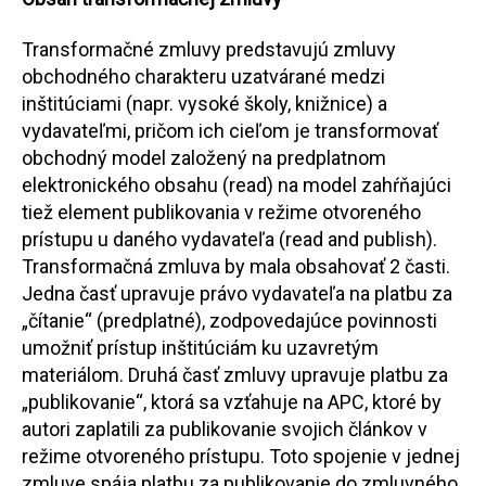
Transformačné zmluvy predstavujú zmluvy
obchodného charakteru uzatvárané medzi
inštitúciami (napr. vysoké školy, knižnice) a
vydavateľmi, pričom ich cieľom je transformovať
obchodný model založený na predplatnom
elektronického obsahu (read) na model zahŕňajúci
tiež element publikovania v režime otvoreného
prístupu u daného vydavateľa (read and publish).
Transformačná zmluva by mala obsahovať 2 časti.
Jedna časť upravuje právo vydavateľa na platbu za
„čítanie“ (predplatné), zodpovedajúce povinnosti
umožniť prístup inštitúciám ku uzavretým
materiálom. Druhá časť zmluvy upravuje platbu za
„publikovanie“, ktorá sa vzťahuje na APC, ktoré by
autori zaplatili za publikovanie svojich článkov v
režime otvoreného prístupu. Toto spojenie v jednej
zmluve spája platbu za publikovanie do zmluvného