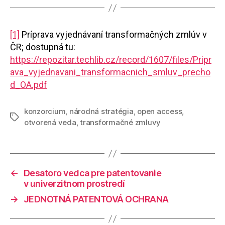
[1]
Príprava vyjednávaní transformačných zmlúv v
ČR; dostupná tu:
https://repozitar.techlib.cz/record/1607/files/Pripr
ava_vyjednavani_transformacnich_smluv_precho
d_OA.pdf
konzorcium
,
národná stratégia
,
open access
,
Značky
otvorená veda
,
transformačné zmluvy
←
Desatoro vedca pre patentovanie
v univerzitnom prostredí
→
JEDNOTNÁ PATENTOVÁ OCHRANA