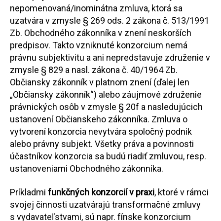
nepomenovaná/inominátna zmluva, ktorá sa
uzatvára v zmysle § 269 ods. 2 zákona č. 513/1991
Zb. Obchodného zákonníka v znení neskorších
predpisov. Takto vzniknuté konzorcium nemá
právnu subjektivitu a ani nepredstavuje združenie v
zmysle § 829 a nasl. zákona č. 40/1964 Zb.
Občiansky zákonník v platnom znení (ďalej len
„Občiansky zákonník“) alebo záujmové združenie
právnických osôb v zmysle § 20f a nasledujúcich
ustanovení Občianskeho zákonníka. Zmluva o
vytvorení konzorcia nevytvára spoločný podnik
alebo právny subjekt. Všetky práva a povinnosti
účastníkov konzorcia sa budú riadiť zmluvou, resp.
ustanoveniami Obchodného zákonníka.
Príkladmi
funkčných konzorcií v praxi
, ktoré v rámci
svojej činnosti uzatvárajú transformačné zmluvy
s vydavateľstvami, sú napr. fínske konzorcium