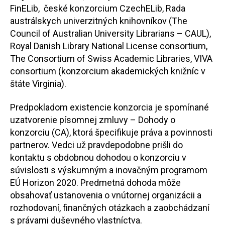
FinELib, české konzorcium CzechELib, Rada
austrálskych univerzitných knihovníkov (The
Council of Australian University Librarians – CAUL),
Royal Danish Library National License consortium,
The Consortium of Swiss Academic Libraries, VIVA
consortium (konzorcium akademických knižníc v
štáte Virginia).
Predpokladom existencie konzorcia je spomínané
uzatvorenie písomnej zmluvy – Dohody o
konzorciu (CA), ktorá špecifikuje práva a povinnosti
partnerov. Vedci už pravdepodobne prišli do
kontaktu s obdobnou dohodou o konzorciu v
súvislosti s výskumným a inovačným programom
EÚ Horizon 2020. Predmetná dohoda môže
obsahovať ustanovenia o vnútornej organizácii a
rozhodovaní, finančných otázkach a zaobchádzaní
s právami duševného vlastníctva.