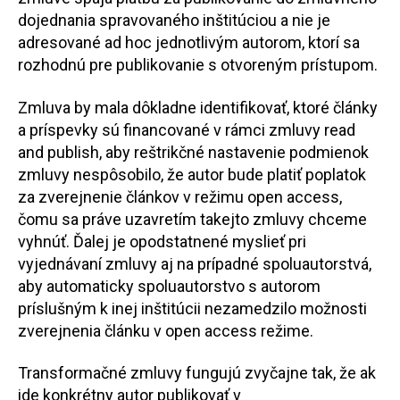
dojednania spravovaného inštitúciou a nie je
adresované ad hoc jednotlivým autorom, ktorí sa
rozhodnú pre publikovanie s otvoreným prístupom.
Zmluva by mala dôkladne identifikovať, ktoré články
a príspevky sú financované v rámci zmluvy read
and publish, aby reštrikčné nastavenie podmienok
zmluvy nespôsobilo, že autor bude platiť poplatok
za zverejnenie článkov v režimu open access,
čomu sa práve uzavretím takejto zmluvy chceme
vyhnúť. Ďalej je opodstatnené myslieť pri
vyjednávaní zmluvy aj na prípadné spoluautorstvá,
aby automaticky spoluautorstvo s autorom
príslušným k inej inštitúcii nezamedzilo možnosti
zverejnenia článku v open access režime.
Transformačné zmluvy fungujú zvyčajne tak, že ak
ide konkrétny autor publikovať v