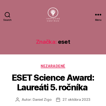
Search
Menu
Inovačné
centrum
Značka:
eset
Kategórie
NEZARADENÉ
ESET Science Award:
Laureáti 5. ročníka
Autor:
Daniel Zigo
27. októbra 2023
Autor
Dátum
článku
článku